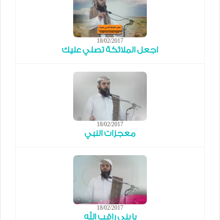
18/02/2017
اجعل الملائكة تصلي عليك
18/02/2017
معجزات النبي
18/02/2017
يا بني راقب الله